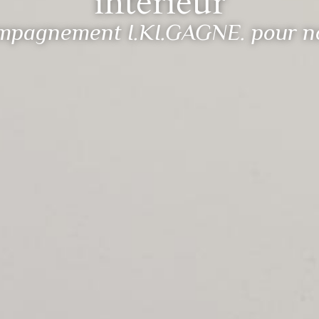
intérieur
mpagnement I.KI.GAGNE. pour nou